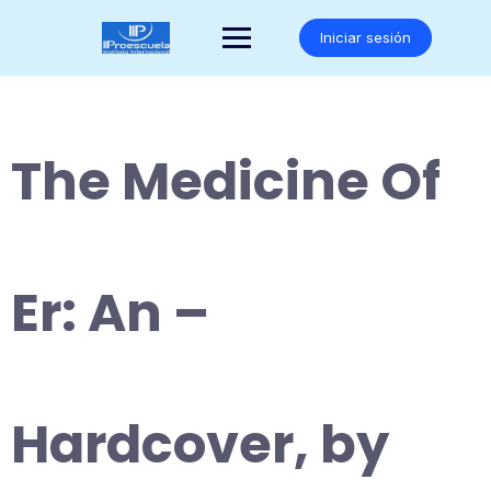
Saltar
al
Iniciar sesión
contenido
The Medicine Of
Er: An –
Hardcover, by