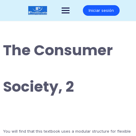
Saltar
al
Iniciar sesión
contenido
The Consumer
Society, 2
You will find that this textbook uses a modular structure for flexible