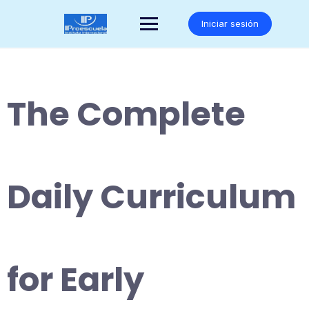
Saltar
al
Iniciar sesión
contenido
The Complete
Daily Curriculum
for Early