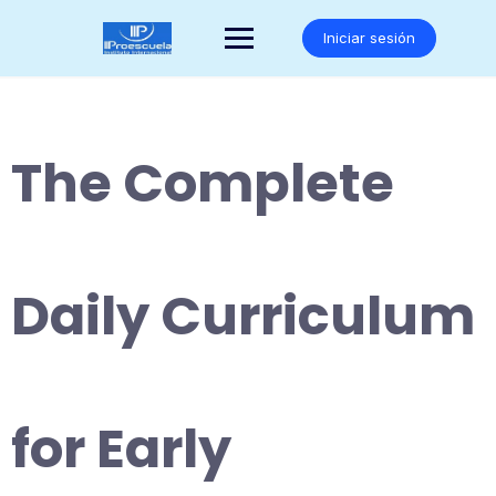
Saltar
al
Iniciar sesión
contenido
The Complete
Daily Curriculum
for Early