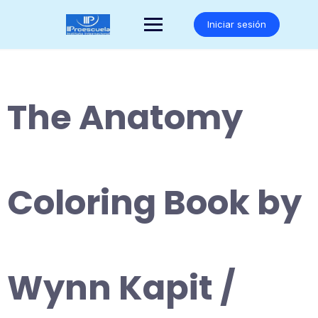
Saltar
al
Iniciar sesión
contenido
The Anatomy
Coloring Book by
Wynn Kapit /