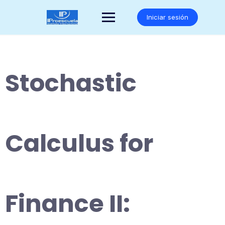
Saltar
al
Iniciar sesión
contenido
Stochastic
Calculus for
Finance II: