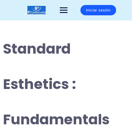
Saltar
al
Iniciar sesión
contenido
Standard
Esthetics :
Fundamentals