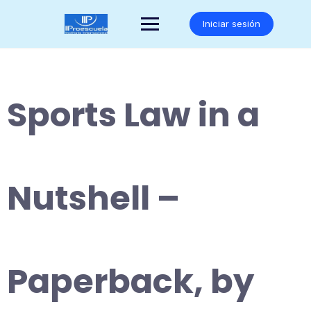
Saltar
al
Iniciar sesión
contenido
Sports Law in a
Nutshell –
Paperback, by