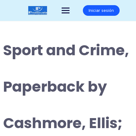
Saltar
al
Iniciar sesión
contenido
Sport and Crime,
Paperback by
Cashmore, Ellis;