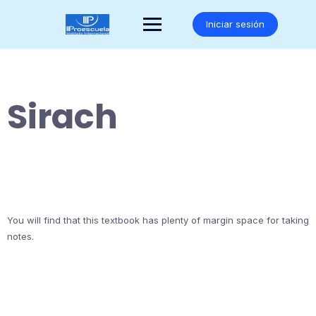
Saltar
al
Iniciar sesión
contenido
Sirach
You will find that this textbook has plenty of margin space for taking
notes.