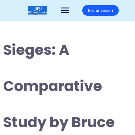
Saltar
al
Iniciar sesión
contenido
Sieges: A
Comparative
Study by Bruce