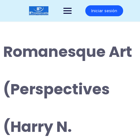
Saltar
al
Iniciar sesión
contenido
Romanesque Art
(Perspectives
(Harry N.