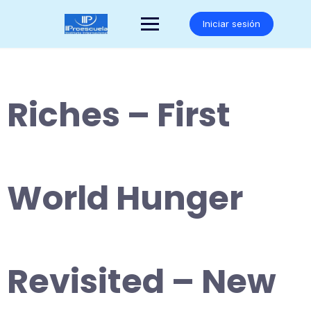
Saltar
al
Iniciar sesión
contenido
Riches – First
World Hunger
Revisited – New