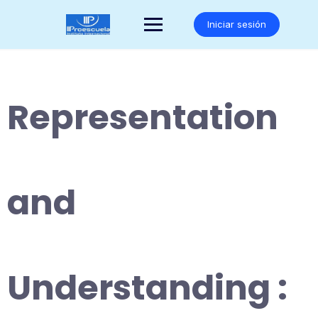
Saltar
al
Iniciar sesión
contenido
Representation
and
Understanding :