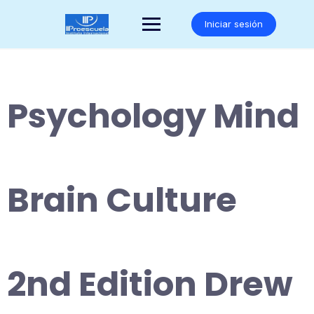
Saltar
al
Iniciar sesión
contenido
Psychology Mind
Brain Culture
2nd Edition Drew