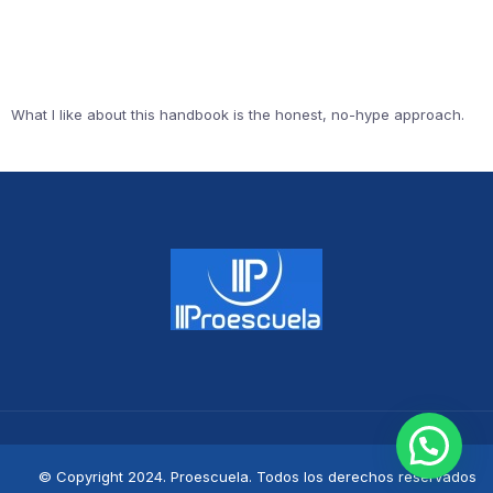
What I like about this handbook is the honest, no-hype approach.
© Copyright 2024. Proescuela. Todos los derechos reservados