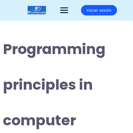
Saltar
al
Iniciar sesión
contenido
Programming
principles in
computer