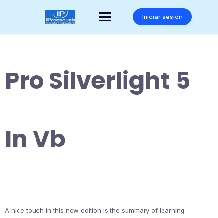
Saltar
al
Iniciar sesión
contenido
Pro Silverlight 5
In Vb
A nice touch in this new edition is the summary of learning