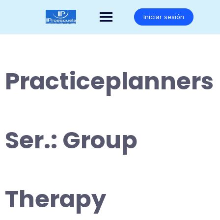
Saltar
al
Iniciar sesión
contenido
Practiceplanners
Ser.: Group
Therapy