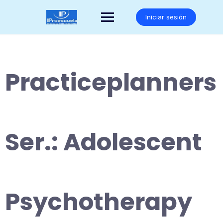
Saltar
al
Iniciar sesión
contenido
Practiceplanners
Ser.: Adolescent
Psychotherapy