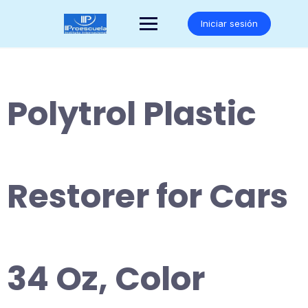
Saltar
al
Iniciar sesión
contenido
Polytrol Plastic
Restorer for Cars
34 Oz, Color