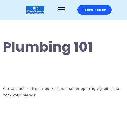
Saltar
al
Iniciar sesión
contenido
Plumbing 101
A nice touch in this textbook is the chapter-opening vignettes that
hook your interest.