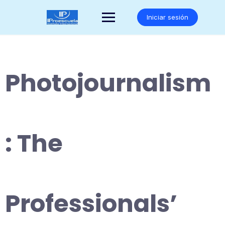
Saltar
al
Iniciar sesión
contenido
Photojournalism
: The
Professionals’