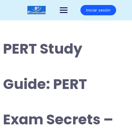
Saltar
al
Iniciar sesión
contenido
PERT Study
Guide: PERT
Exam Secrets –