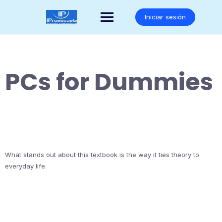
Saltar
al
Iniciar sesión
contenido
PCs for Dummies
What stands out about this textbook is the way it ties theory to
everyday life.