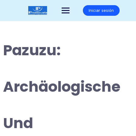
Saltar
al
Iniciar sesión
contenido
Pazuzu:
Archäologische
Und