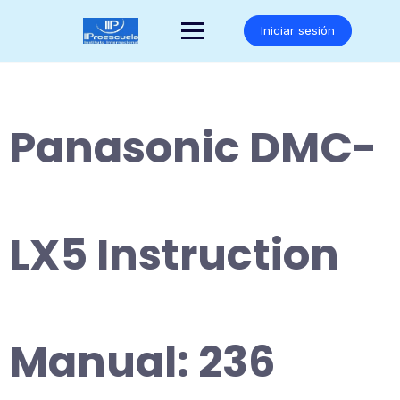
Saltar
al
Iniciar sesión
contenido
Panasonic DMC-
LX5 Instruction
Manual: 236