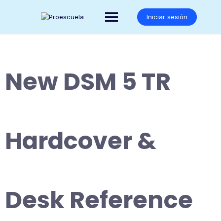
Saltar
al
Iniciar sesión
contenido
New DSM 5 TR
Hardcover &
Desk Reference