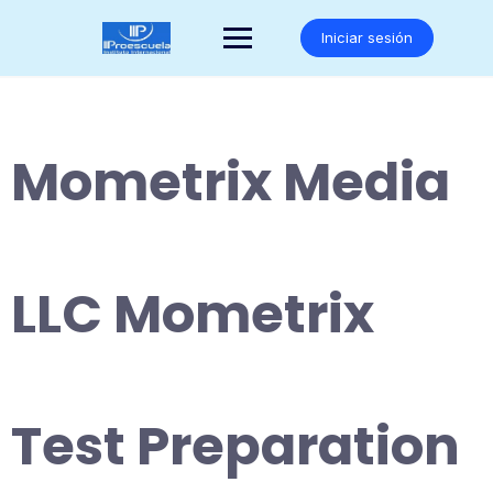
Saltar
al
Iniciar sesión
contenido
Mometrix Media
LLC Mometrix
Test Preparation