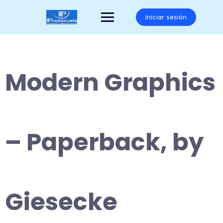
Saltar
al
Iniciar sesión
contenido
Modern Graphics
– Paperback, by
Giesecke