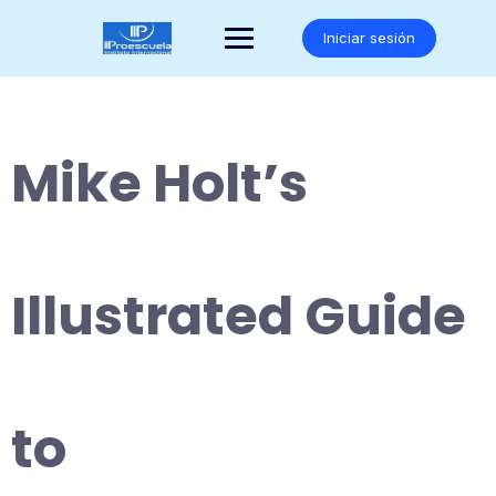
Saltar
al
Iniciar sesión
contenido
Mike Holt’s
Illustrated Guide
to