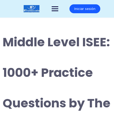
Saltar
al
Iniciar sesión
contenido
Middle Level ISEE:
1000+ Practice
Questions by The