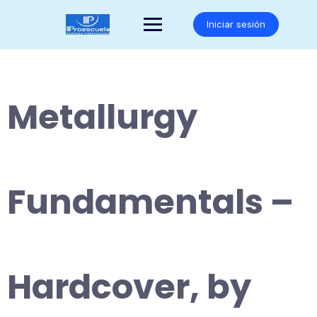
Saltar
al
Iniciar sesión
contenido
Metallurgy
Fundamentals –
Hardcover, by