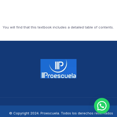
You will find that this textbook includes a detailed table of contents.
© Copyright 2024. Proescuela. Todos los derechos reservados