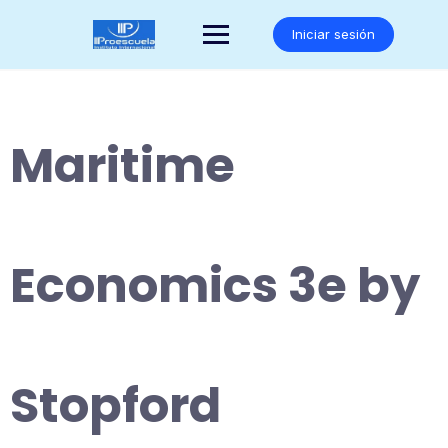
Saltar
al
Iniciar sesión
contenido
Maritime
Economics 3e by
Stopford