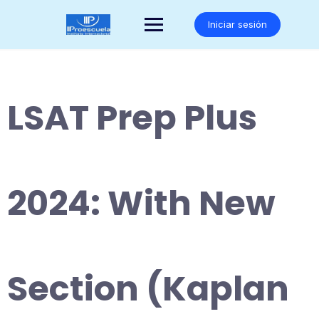
Saltar
al
Iniciar sesión
contenido
LSAT Prep Plus
2024: With New
Section (Kaplan