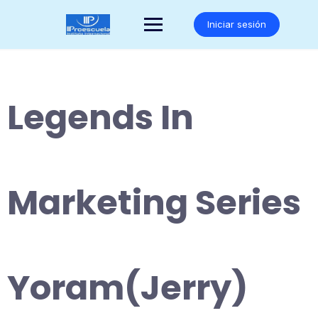
Saltar
al
Iniciar sesión
contenido
Legends In
Marketing Series
Yoram(Jerry)