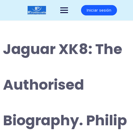
Saltar
al
Iniciar sesión
contenido
Jaguar XK8: The
Authorised
Biography. Philip