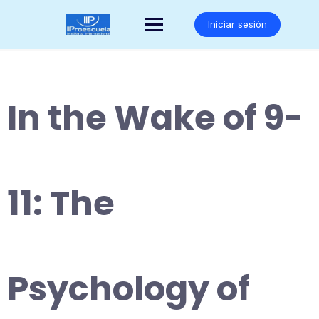
Saltar
al
Iniciar sesión
contenido
In the Wake of 9-
11: The
Psychology of