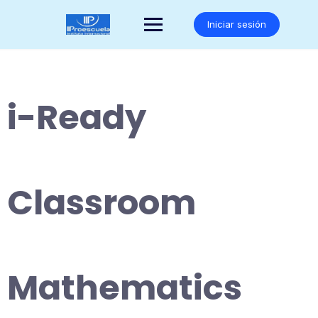
Saltar
al
Iniciar sesión
contenido
i-Ready
Classroom
Mathematics