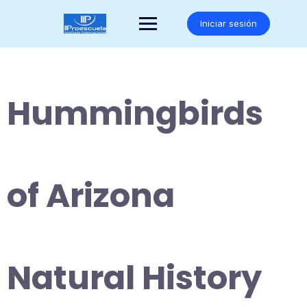
Saltar
al
Iniciar sesión
contenido
Hummingbirds
of Arizona
Natural History