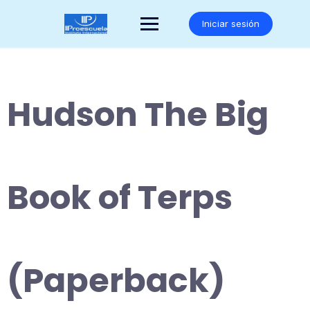
Saltar
al
Iniciar sesión
contenido
Hudson The Big
Book of Terps
(Paperback)