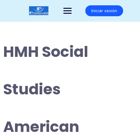
Saltar
al
Iniciar sesión
contenido
HMH Social
Studies
American