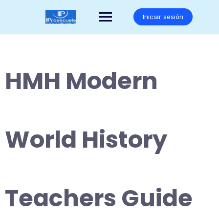
Saltar
al
Iniciar sesión
contenido
HMH Modern
World History
Teachers Guide