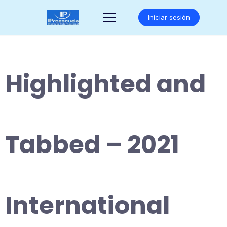
Saltar
al
Iniciar sesión
contenido
Highlighted and
Tabbed – 2021
International