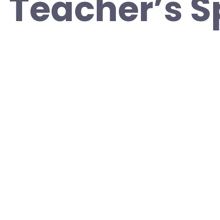
n Teacher’s S