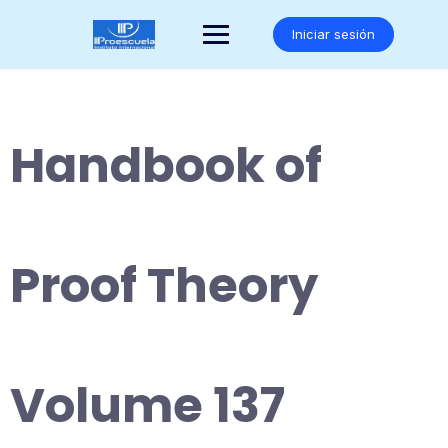
Saltar
al
Iniciar sesión
contenido
Handbook of
Proof Theory
Volume 137