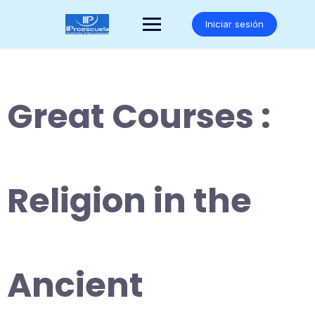
Saltar
al
Iniciar sesión
contenido
Great Courses :
Religion in the
Ancient