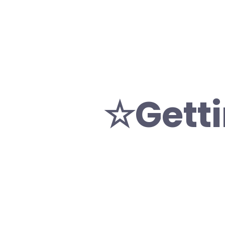
☆Getti