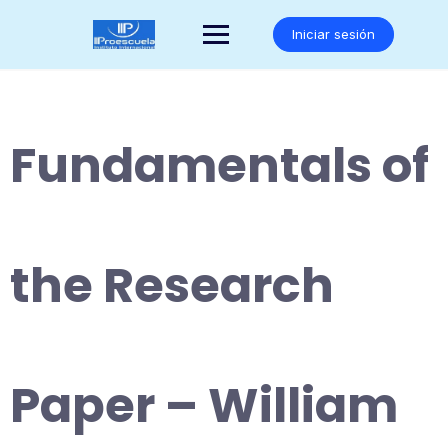
Saltar
al
Iniciar sesión
contenido
Fundamentals of
the Research
Paper – William