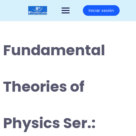
Saltar
al
Iniciar sesión
contenido
Fundamental
Theories of
Physics Ser.: